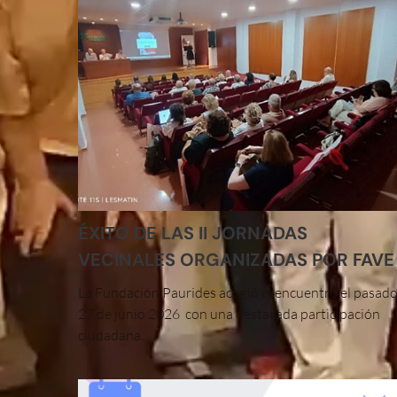
ÉXITO DE LAS II JORNADAS
VECINALES ORGANIZADAS POR FAVE
La Fundación Paurides acogió el encuentro el pasad
27 de junio 2026 con una destacada participación
ciudadana.