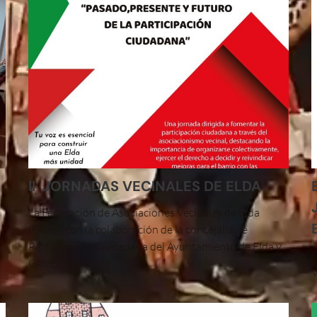
II JORNADAS VECINALES DE ELDA
La Federación de Asociaciones Vecinales de Elda
(FAVE), con la colaboración de la concejalía de
o
Participación Ciudadana del Ayuntamiento de Elda y
C
CAVECOVA...
V