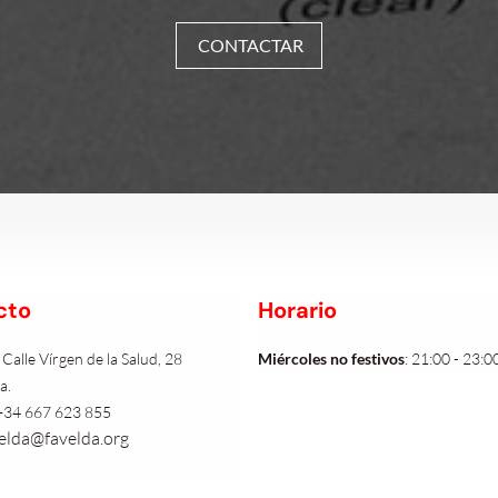
CONTACTAR
cto
Horario
:
Calle Vírgen de la Salud, 28
Miércoles no festivos
:
21:00 - 23:0
a.
+34 667 623 855
elda@favelda.org