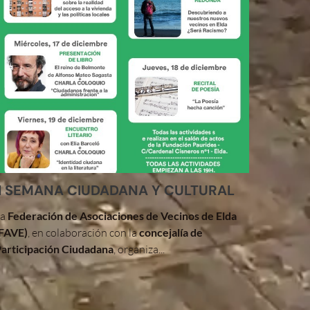
II SEMANA CIUDADANA Y CULTURAL
La
Federación de Asociaciones de Vecinos de Elda
FAVE)
, en colaboración con la
concejalía de
articipación Ciudadana
, organiza...