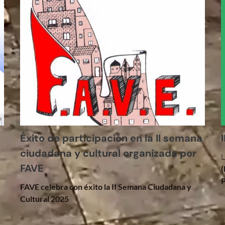
Éxito de participación en la II semana
ciudadana y cultural organizada por
FAVE
(
P
FAVE celebra con éxito la II Semana Ciudadana y
Cultural 2025