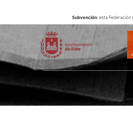
Subvención
: esta Federación
©
2026
favelda.org